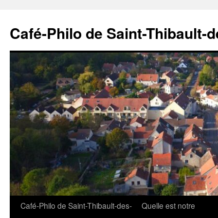
Aller
au
Café-Philo de Saint-Thibault-
contenu
Café-Philo de Saint-Thibault-des-
Quelle est notre