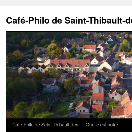
Aller
au
Café-Philo de Saint-Thibault-
contenu
Café-Philo de Saint-Thibault-des-
Quelle est notre