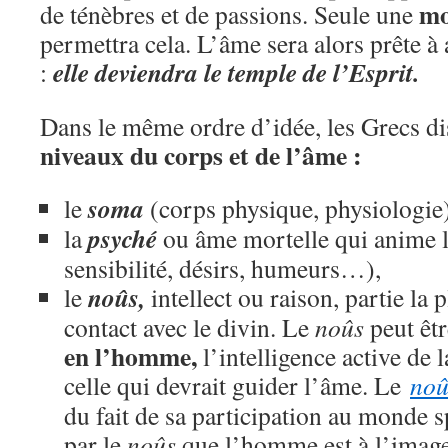
mo
de ténèbres et de passions. Seule une
permettra cela. L’âme sera alors prête à a
elle deviendra le temple de l’Esprit.
:
Dans le même ordre d’idée, les Grecs d
niveaux du corps et de l’âme :
soma
le
(corps physique, physiologie)
psyché
la
ou âme mortelle qui anime l
sensibilité, désirs, humeurs…),
noûs,
le
intellect ou raison, partie la 
contact avec le divin. Le
noûs
peut êt
en l’homme,
l’intelligence active de l
celle qui devrait guider l’âme. Le
noû
du fait de sa participation au monde sp
par le
noûs
que l’homme est à l’image