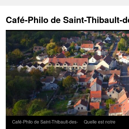
Aller
au
Café-Philo de Saint-Thibault-
contenu
Café-Philo de Saint-Thibault-des-
Quelle est notre